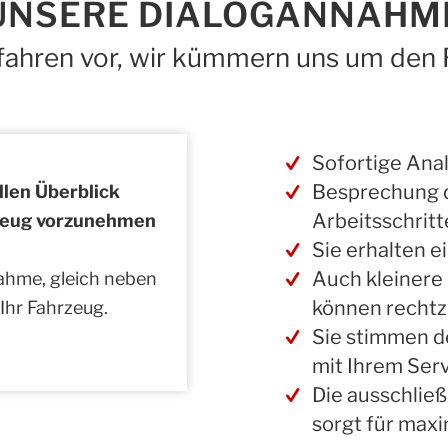
UNSERE DIALOGANNAHM
 fahren vor, wir kümmern uns um den 
Sofortige Ana
Besprechung d
llen Überblick
Arbeitsschritt
zeug vorzunehmen
Sie erhalten 
Auch kleinere
ahme, gleich neben
können rechtz
hr Fahrzeug.
Sie stimmen de
mit Ihrem Ser
Die ausschließ
sorgt für maxi